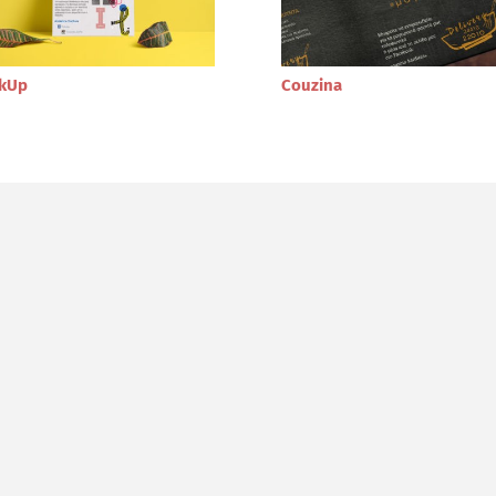
kUp
Couzina